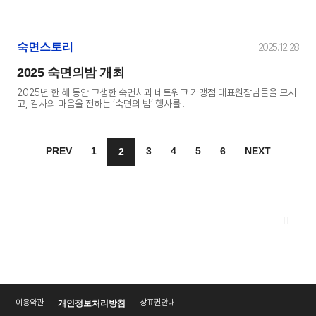
숙면스토리
2025. 12. 28
2025 숙면의밤 개최
2025년 한 해 동안 고생한 숙면치과 네트워크 가맹점 대표원장님들을 모시
고, 감사의 마음을 전하는 ‘숙면의 밤’ 행사를 ..
PREV
1
3
4
5
6
NEXT
2
이용약관
상표권안내
개인정보처리방침