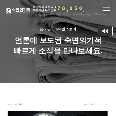
숙면치과 네트워크
7
8
0
5
0
세데이션 누적건수
건
* 전 지점 통합 NIMS 취급일자 보고 기준 (2019년 04월 ~ 2026년 08월)
홈
커뮤니티
숙면스토리
›
›
언론에 보도된 숙면의기적
빠르게 소식을 만나보세요.