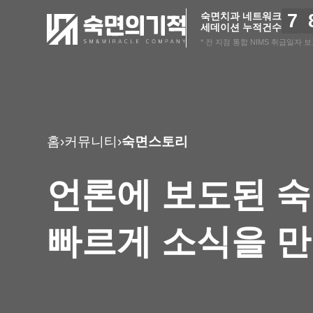
7
숙면치과 네트워크
세데이션 누적건수
* 전 지점 통합 NIMS 취급일자 보고 
홈
›
커뮤니티
›
숙면스토리
언론에 보도된 
빠르게 소식을 만