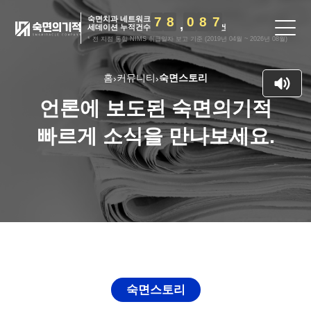
숙면치과 네트워크
7
8
0
8
7
세데이션 누적건수
건
* 전 지점 통합 NIMS 취급일자 보고 기준 (2019년 04월 ~ 2026년 08월)
홈
커뮤니티
숙면스토리
›
›
언론에 보도된 숙면의기적
빠르게 소식을 만나보세요.
숙면스토리