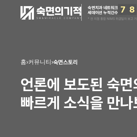
7
8
숙면치과 네트워크
세데이션 누적건수
* 전 지점 통합 NIMS 취급일자 보고 기준
숙면스토리
홈
›
커뮤니티
›
언론에 보도된 숙
빠르게 소식을 만나