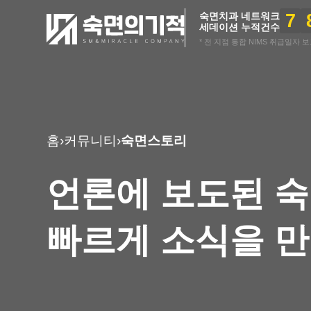
7
숙면치과 네트워크
세데이션 누적건수
* 전 지점 통합 NIMS 취급일자 보고 
홈
›
커뮤니티
›
숙면스토리
언론에 보도된 
빠르게 소식을 만