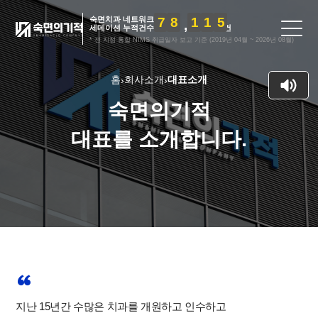
숙면치과 네트워크
7
8
1
1
5
세데이션 누적건수
건
* 전 지점 통합 NIMS 취급일자 보고 기준 (2019년 04월 ~ 2026년 08월)
홈
회사소개
대표소개
›
›
숙면의기적
대표를 소개합니다.
지난 15년간 수많은 치과를 개원하고 인수하고